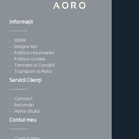
Informaţii
GDPR
Despre Noi
Politica returnarilor
Politica cookie
Termeni si Conditii
Transport si Plata
Servicii Clienţi
Contact
Returnări
Harta sitului
Contul meu
Contul meu