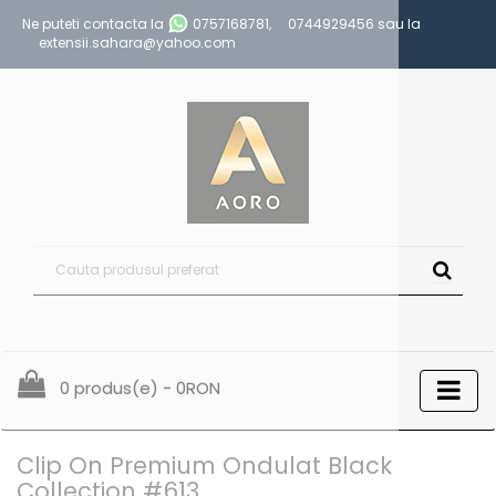
Ne puteti contacta la
0757168781
,
0744929456
sau la
extensii.sahara@yahoo.com
0 produs(e) - 0RON
Clip On Premium Ondulat Black
Collection #613