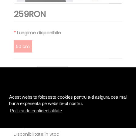
259RON
Lungime disponibile
50 cm
Cantitate
ADAUGĂ ÎN COŞ
Acest website foloseste cookies pentru a-ti asigura cea mai
buna experienta pe website-ul nostru.
Politica de confidentialitate
0 opinii
Spune-ţi opinia
|
Cod produs:CDOB-18
Disponibilitate:În Stoc