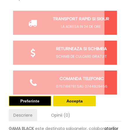
TRANSPORT RAPID SI SIGUR
LA ADRESA IN 24 DE ORE
RETURNEAZA SI SCHIMBA
SCHIMB DE CULOARE GRATUIT
COMANDA TELEFONIC
0757168781 SAU 0744929456
Preferinte
Accepta
Descriere
Opinii (0)
GAMA BLACK
este destinata saloanelor, colaboratorilor