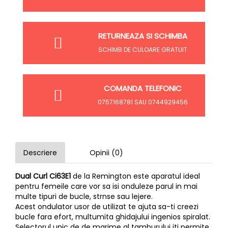
RETURNEAZA SI SCHIMBA
SCHIMB DE CULOARE GRATUIT
COMANDA TELEFONIC
0757168781 SAU 0744929456
Descriere
Opinii (0)
Dual Curl Ci63E1
de la Remington este aparatul ideal
pentru femeile care vor sa isi onduleze parul in mai
multe tipuri de bucle, strnse sau lejere.
Acest ondulator usor de utilizat te ajuta sa-ti creezi
bucle fara efort, multumita ghidajului ingenios spiralat.
Selectorul unic de de marime al tamburului iti permite