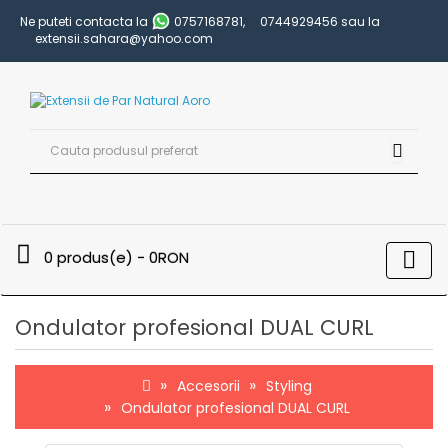
Ne puteti contacta la
0757168781
,
0744929456
sau la
extensii.sahara@yahoo.com
0 produs(e) - 0RON
Ondulator profesional DUAL CURL
Accesorii
Styling
Ondulator profesional DUAL CURL