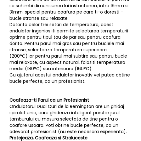
sa schimbi dimensiunea lui instantaneu, intre 19mm si
31mm, special pentru coafura pe care ti-o doresti -
bucle stranse sau relaxate.
Datorita celor trei setari de temperatura, acest
ondulator ingenios iti permite selectarea temperaturii
optime pentru tipul tau de par sau pentru coafura
dorita. Pentru parul mai gros sau pentru buclele mai
stranse, selecteaza temperatura superioara
(200°C),iar pentru parul mai subtire sau pentru bucle
mai relaxate, cu aspect natural, folositi temperatura
medie (180°C) sau inferioara (160°C).
Cu ajutorul acestui ondulator inovativ vei putea obtine
bucle perfecte, ca un profesionist.
Coafeaza-ti Parul ca un Profesionist
Ondulatorul Dual Curl de la Remington are un ghidaj
spiralat unic, care ghideaza inteligent parul in jurul
tamburului cu masura selectata de tine pentru o
coafare usoara. Poti obtine bucle perfecte, ca un
adevarat profesionist (nu este necesara experienta).
Protejeaza, Coafeaza si Straluceste