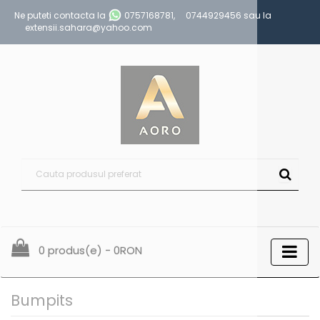
Ne puteti contacta la
0757168781
,
0744929456
sau la
extensii.sahara@yahoo.com
0 produs(e) - 0RON
Bumpits