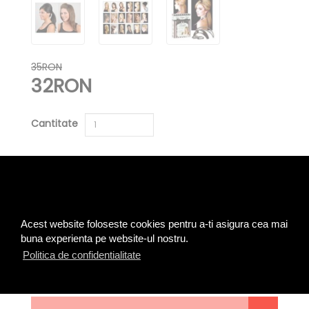
35RON
32RON
Cantitate
ADAUGĂ ÎN COŞ
0 opinii
Spune-ţi opinia
|
Acest website foloseste cookies pentru a-ti asigura cea mai
buna experienta pe website-ul nostru.
Cod produs:BUMP-01
Politica de confidentialitate
Disponibilitate:În Stoc