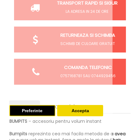
TRANSPORT RAPID SI SIGUR
LA ADRESA IN 24 DE ORE
RETURNEAZA SI SCHIMBA
SCHIMB DE CULOARE GRATUIT
COMANDA TELEFONIC
0757168781 SAU 0744929456
Descriere
Opinii (0)
Preferinte
Accepta
BUMPITS
– accesoriu pentru volum instant
Bumpits
reprezinta cea mai facila metoda de a avea