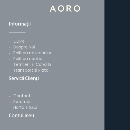
Informaţii
GDPR
Despre Noi
Politica returnarilor
Politica cookie
Termeni si Conditii
Transport si Plata
Servicii Clienţi
Contact
Returnări
Harta sitului
Contul meu