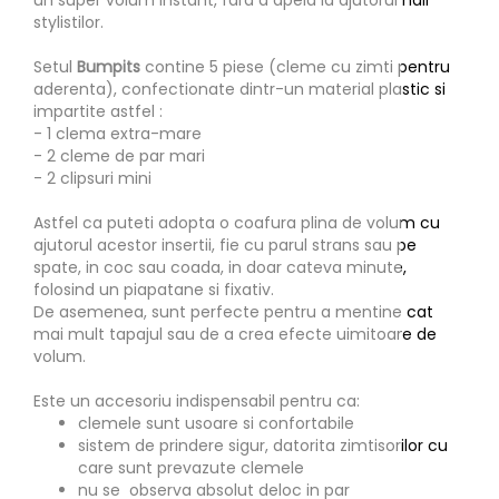
un super volum instant, fara a apela la ajutorul hair
stylistilor.
Setul
Bumpits
contine 5 piese (cleme cu zimti pentru
aderenta), confectionate dintr-un material plastic si
impartite astfel :
- 1 clema extra-mare
- 2 cleme de par mari
- 2 clipsuri mini
Astfel ca puteti adopta o coafura plina de volum cu
ajutorul acestor insertii, fie cu parul strans sau pe
spate, in coc sau coada, in doar cateva minute,
folosind un piapatane si fixativ.
De asemenea, sunt perfecte pentru a mentine cat
mai mult tapajul sau de a crea efecte uimitoare de
volum.
Este un accesoriu indispensabil pentru ca:
clemele sunt usoare si confortabile
sistem de prindere sigur, datorita zimtisorilor cu
care sunt prevazute clemele
nu se observa absolut deloc in par