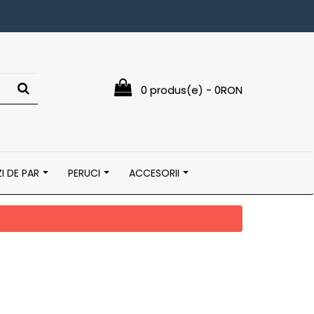
0 produs(e) - 0RON
I DE PAR
PERUCI
ACCESORII