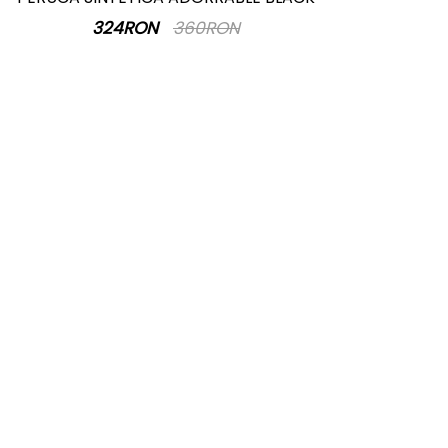
324RON
360RON