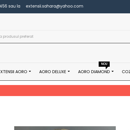
456
sau la
extensii.sahara@yahoo.com
NOU
EXTENSII AORO
AORO DELUXE
AORO DIAMOND
COZ