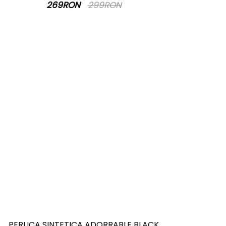
269RON
299RON
PERUCA SINTETICA ADORRABLE BLACK