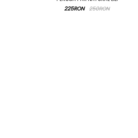
225RON
250RON