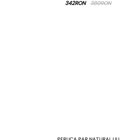
342RON
380RON
PERUCA PAR NATURAL LILI