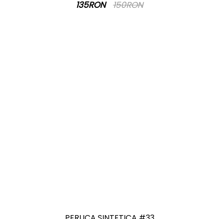
135RON
150RON
PERUCA SINTETICA #33