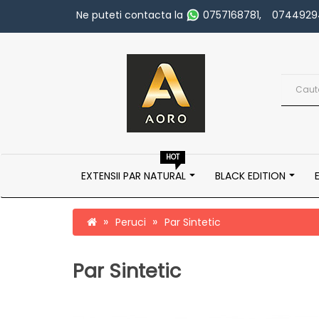
Ne puteti contacta la
0757168781
,
0744929
HOT
EXTENSII PAR NATURAL
BLACK EDITION
Peruci
Par Sintetic
Par Sintetic