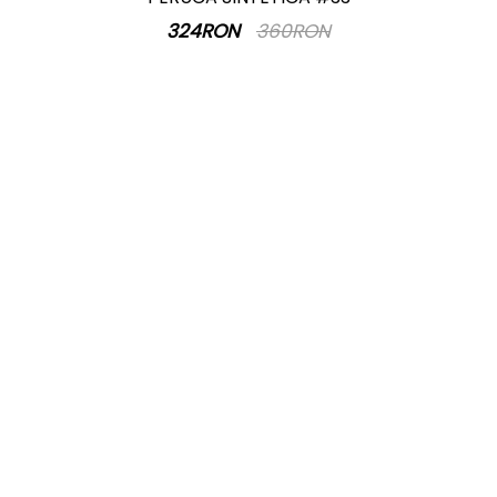
324RON
360RON