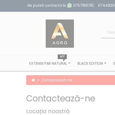
Ne puteti contacta la
0757168781
,
0744929
HOT
EXTENSII PAR NATURAL
BLACK EDITION
Contactează-ne
Contactează-ne
Locația noastră