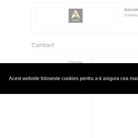
Aoro M
Soseaua
Contact
Nume
Adresa de email
Acest website foloseste cookies pentru a-ti asigura cea ma
Mesaj