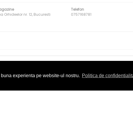
agazine
Telefon
 Orhideelor nr. 12, Bucuresti
0757168781
i buna experienta pe website-ul nostru.
Politica de confidentialit