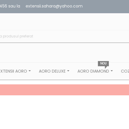
456
sau la
extensii.sahara@yahoo.com
NOU
EXTENSII AORO
AORO DELUXE
AORO DIAMOND
COZ