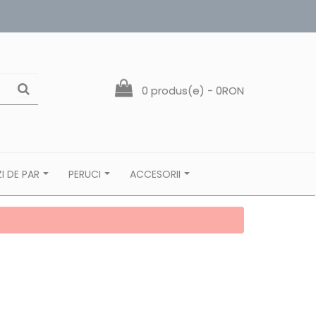
0 produs(e) - 0RON
I DE PAR
PERUCI
ACCESORII