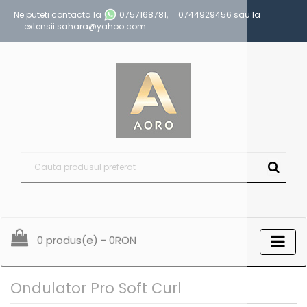
Ne puteti contacta la
0757168781
,
0744929456
sau la
extensii.sahara@yahoo.com
0 produs(e) - 0RON
Ondulator Pro Soft Curl