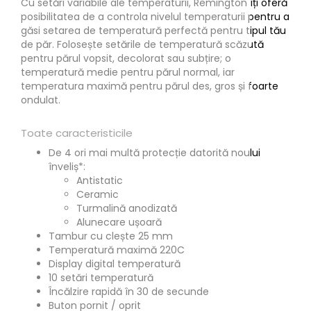
Cu setări variabile ale temperaturii, Remington îți oferă
posibilitatea de a controla nivelul temperaturii pentru a
găsi setarea de temperatură perfectă pentru tipul tău
de păr. Folosește setările de temperatură scăzută
pentru părul vopsit, decolorat sau subțire; o
temperatură medie pentru părul normal, iar
temperatura maximă pentru părul des, gros și foarte
ondulat.
Toate caracteristicile
De 4 ori mai multă protecție datorită noului
înveliș*:
Antistatic
Ceramic
Turmalină anodizată
Alunecare ușoară
Tambur cu clește 25 mm
Temperatură maximă 220C
Display digital temperatură
10 setări temperatură
Încălzire rapidă în 30 de secunde
Buton pornit / oprit