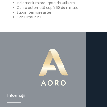
Indicator luminos ”gata de utilizare”
Oprire automată după 60 de minute
Suport termorezistent
Cablu răsucibil
Informaţii