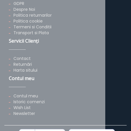
GDPR
Despre Noi
Politica returnarilor
Politica cookie
Termeni si Conditii
Transport si Plata
Servicii Clienţi
Contact
Returnări
Harta sitului
Contul meu
Contul meu
Istoric comenzi
Wish List
Newsletter