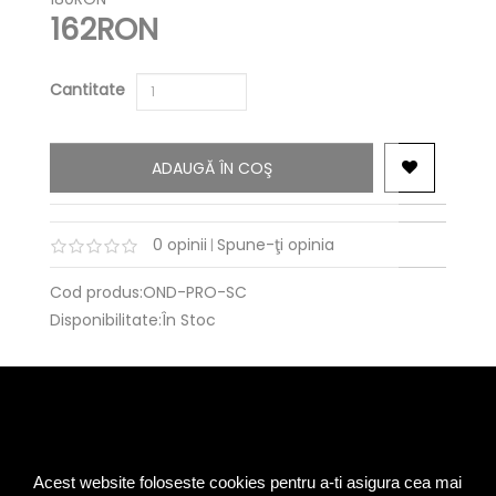
162RON
Cantitate
ADAUGĂ ÎN COŞ
0 opinii
Spune-ţi opinia
|
Cod produs:OND-PRO-SC
Disponibilitate:În Stoc
TRANSPORT RAPID SI SIGUR
LA ADRESA IN 24 DE ORE
Acest website foloseste cookies pentru a-ti asigura cea mai