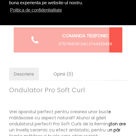
buna experienta pe website-ul nostru.
RETURNEAZA SI SCHIMBA
Politica de confidentialitate
SCHIMB DE CULOARE GRATUIT
COMANDA TELEFONIC
0757168781 SAU 0744929456
Descriere
Opinii (0)
Ondulator Pro Soft Curl
Vrei aparatul perfect pentru crearea unor bucle
mătăsoase cu aspect natural? Atunci ai găsit
ondulatorul perfect! Pro Soft Curls de la Remington are
un înveliș ceramic cu efect antistatic, pentru un păr