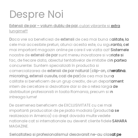
Despre Noi
Extensii de par – volum dublu de par,
culori vibrante si extra
lungime!!!
D
aca vrei sa beneficiezi de
extensii
de cea mai buna calitate, la
cele mai accesibile preturi, atunci acesta este, cu siguranta, cel
mai important magazin online pe care il vei vizita azi! Sistemele
noastre de
extensii de par
sunt mereu inovatoare si variate si
fac, de fiecare data, obiectul tentativelor de imitatie din partea
concurentei. Suntem specializati în productia si
comercializarea de
extensii de par natural
(
clip-on, cheratina.
microring, extensii cusute, cozi de par
)de cea mai buna
calitate si beneficiem de un grup creativ, de un departament
intern de cercetare si dezvoltare dar si de o retea larga de
distribuitori profesionisti in toata Romania, precum si in
intreaga lume!
De asemenea beneficiem de EXCLUSIVITATE cu cei mai
importanti producatori de pe piata modiala (productia se
realizeaza in America) ca drept dovada multe vedete
nationale cat si internationale au devenit cliente fidele SAHARA
MAGAZINE.
Seriozitatea si profesionalismul desavarsit ne-au clasat pe