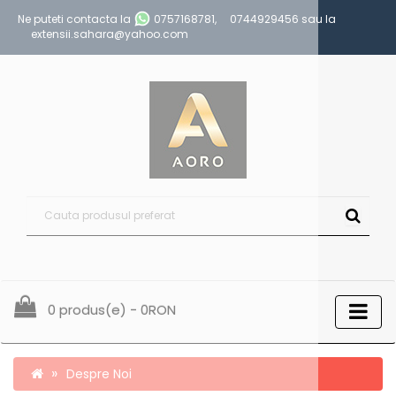
Ne puteti contacta la
0757168781
,
0744929456
sau la
extensii.sahara@yahoo.com
0 produs(e) - 0RON
Despre Noi