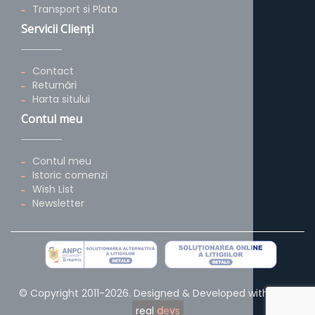
Transport si Plata
Servicii Clienţi
Contact
Returnări
Harta sitului
Contul meu
Contul meu
Istoric comenzi
Wish List
Newsletter
© Copyright 2011-2026. Designed & Developed with
by
real
d
e
v
s