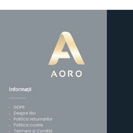
Informaţii
GDPR
Despre Noi
Politica returnarilor
Politica cookie
Termeni si Conditii