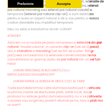
siguranta privirea adoptand un look chic.Mai mult,
extensiile de
Preferinte
Accepta
par
pot fi permanente(
extensii par natural cheratina, extensii
par natural microring sau extensii par natural cusute)
si
temporare
(extensii par natural clip-on)
, si sunt destinate
pentru a avea un aspect natural zi de zi, sau pentru a realiza
coafuri deosebite sau impletituri temporare.
Deci, nu ezita si transforma-te intr-o DIVA!!!
ATENTIE!!!
Aducem ca si noutate pe piata romaneasca
extensiile
din
par
natural
“double volume”, in varianta
clip-on
(set de 12 piese)
dar si
cheratina
si
microring
(set de 100 de suvite= 150 gr
par),ceea ce inseamna ca extensiile comercializate de noi
concentreaza un gramaj dublu de
par natural
intr-un set full-
head .
LIVRARI PERSONALE IN BUCURESTI,CLUJ-
NAPOCA,IASI,SUCEAVA,BRASOV!!!
LIVRARI RAPIDE LA ADRESA IN ORICE COLT AL TARII!
Toate pachetele trimise catre dumneavoastra pot fi verificate
la primire, inainte de efectuarea platii, astfel incat, daca
produsul nu este pe gustul dumneavoastra, nu vi se potriveste
culoarea sau lungimea, poate fi returnat pe loc, fara a plati nici
un ban!!!