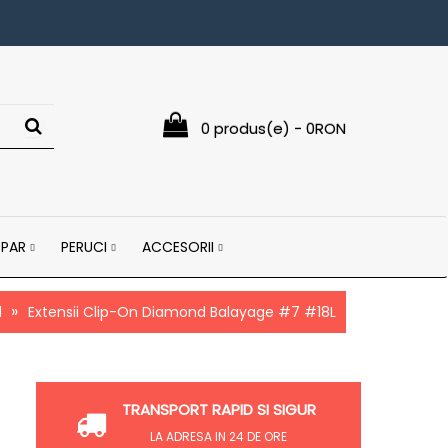
0 produs(e) - 0RON
 PAR
PERUCI
ACCESORII
d
Extensii Clip-On Diamond Balayage #7 #18L
TRANSPORT RAPID SI SIGUR
LA ADRESA IN 24 DE ORE