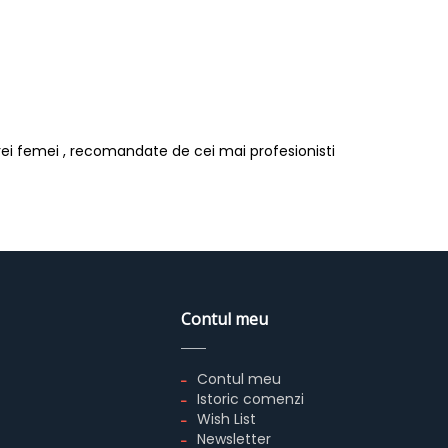
rei femei , recomandate de cei mai profesionisti
Contul meu
Contul meu
Istoric comenzi
Wish List
Newsletter