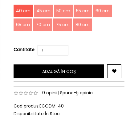
40 cm
45 cm
50 cm
55 cm
60 cm
65 cm
70 cm
75 cm
80 cm
Cantitate
ADAUGĂ ÎN COŞ
0 opinii
Spune-ţi opinia
|
Cod produs:ECODM-40
Disponibilitate:În Stoc