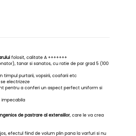
arului
folosit, calitate A +++++++
nator), tanar si sanatos, cu ratie de par grad 5 (100
timpul purtarii, vopsirii, coafarii etc
 se electrizeze
gent pentru a conferi un aspect perfect uniform si
ta impecabila
ingenios de pastrare al extensiilor
, care le va crea
os, efectul fiind de volum plin pana la varfuri si nu