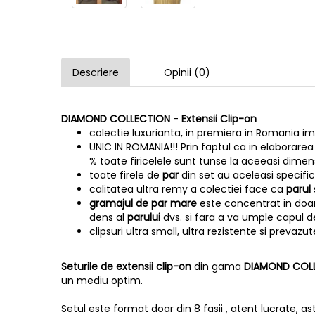
Descriere
Opinii (0)
DIAMOND COLLECTION
-
Extensii Clip-on
colectie luxurianta, in premiera in Romania im
UNIC IN ROMANIA!!! Prin faptul ca in elaborare
% toate firicelele sunt tunse la aceeasi dime
toate firele de
par
din set au aceleasi specific
calitatea ultra remy a colectiei face ca
parul
gramajul de par mare
este concentrat in doar 
dens al
parului
dvs. si fara a va umple capul de
clipsuri ultra small, ultra rezistente si prevaz
Seturile de extensii clip-on
din gama
DIAMOND COL
un mediu optim.
Setul este format doar din 8 fasii , atent lucrate, as