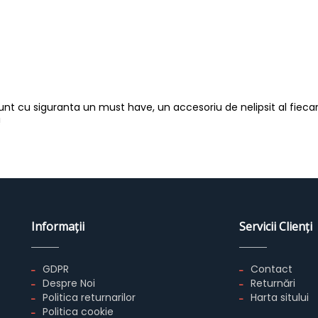
unt cu siguranta un must have, un accesoriu de nelipsit al fieca
!
Informaţii
Servicii Clienţi
GDPR
Contact
Despre Noi
Returnări
Politica returnarilor
Harta sitului
Politica cookie