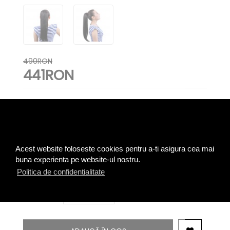
490RON
441RON
Lungime disponibile
40 cm
45 cm
50 cm
55 cm
60 cm
Acest website foloseste cookies pentru a-ti asigura cea mai
65 cm
70 cm
75 cm
80 cm
buna experienta pe website-ul nostru.
Politica de confidentialitate
Cantitate