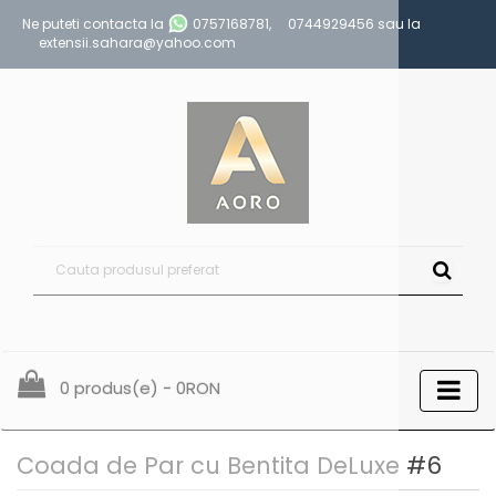
Ne puteti contacta la
0757168781
,
0744929456
sau la
extensii.sahara@yahoo.com
0 produs(e) - 0RON
Coada de Par cu Bentita DeLuxe #6