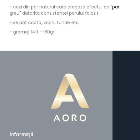
- cozi din par natural care creeaza efectul de "par
greu" datorita consistentei parului folosit
- se pot coafa, vopsi, tunde etc.
- gramaj: 140 - 160gr
Informaţii