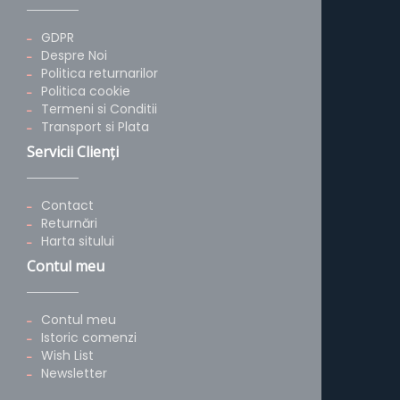
GDPR
Despre Noi
Politica returnarilor
Politica cookie
Termeni si Conditii
Transport si Plata
Servicii Clienţi
Contact
Returnări
Harta sitului
Contul meu
Contul meu
Istoric comenzi
Wish List
Newsletter