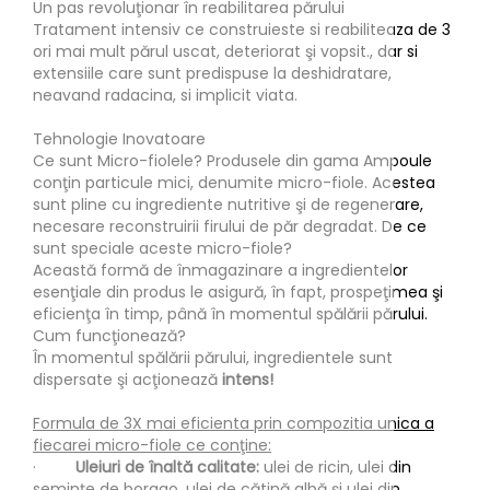
Un pas revoluţionar în reabilitarea părului
Tratament intensiv ce construieste si reabiliteaza de 3
ori mai mult părul uscat, deteriorat şi vopsit., dar si
extensiile care sunt predispuse la deshidratare,
neavand radacina, si implicit viata.
Tehnologie Inovatoare
Ce sunt Micro-fiolele? Produsele din gama Ampoule
conţin particule mici, denumite micro-fiole. Acestea
sunt pline cu ingrediente nutritive şi de regenerare,
necesare reconstruirii firului de păr degradat. De ce
sunt speciale aceste micro-fiole?
Această formă de înmagazinare a ingredientelor
esenţiale din produs le asigură, în fapt, prospeţimea şi
eficienţa în timp, până în momentul spălării părului.
Cum funcţionează?
În momentul spălării părului, ingredientele sunt
dispersate şi acţionează
intens!
Formula de 3X mai eficienta prin compozitia unica a
fiecarei micro-fiole ce conţine:
·
Uleiuri de înaltă calitate:
ulei de ricin, ulei din
seminţe de borago, ulei de cătină albă şi ulei din