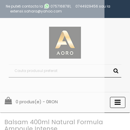
Ne puteti contacta la
0757168781
,
0744929456
sau la
extensii.sahara@yahoo.com
0 produs(e) - 0RON
Balsam 400ml Natural Formula
Ampoule Intense