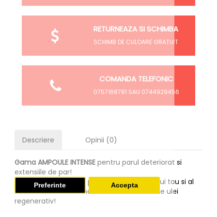
RETURNEAZA SI SCHIMBA
SCHIMB DE CULOARE GRATUIT
COMANDA TELEFONIC
0757168781 SAU 0744929456
Descriere
Opinii (0)
Gama AMPOULE INTENSE
pentru parul deteriorat si
extensiile de par!
Produse profesionale pentru îngrijirea părului tau si al
Preferinte
Accepta
extensiilor! Un tratament intensiv cu fiole de ulei
regenerativ!