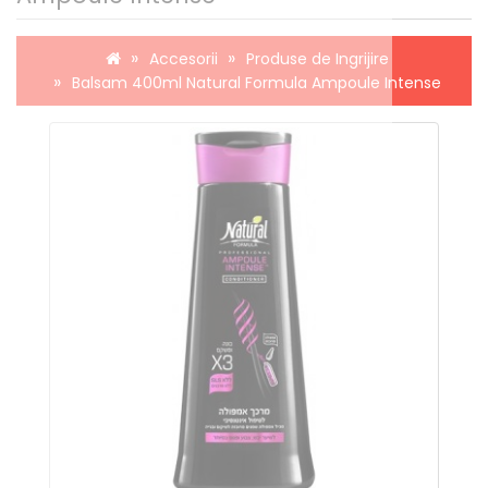
Accesorii
Produse de Ingrijire
Balsam 400ml Natural Formula Ampoule Intense