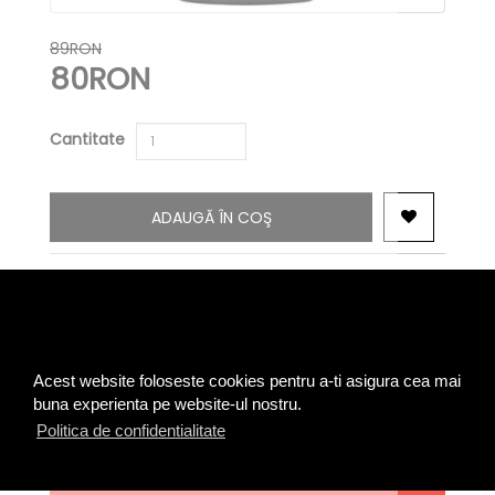
89RON
80RON
Cantitate
ADAUGĂ ÎN COŞ
0 opinii
Spune-ţi opinia
|
Cod produs:AMPOULE-BALSAM
Disponibilitate:În Stoc
Acest website foloseste cookies pentru a-ti asigura cea mai
buna experienta pe website-ul nostru.
Politica de confidentialitate
TRANSPORT RAPID SI SIGUR
LA ADRESA IN 24 DE ORE